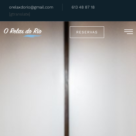
orelaxdorio@gmail.com
613 48 87 18
[gtranslate]
RESERVAS