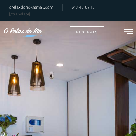
orelaxdorio@gmail.com
613 48 87 18
[gtranslate]
RESERVAS